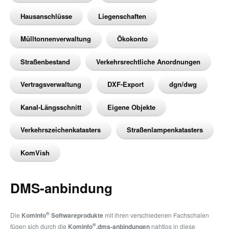
Hausanschlüsse
Liegenschaften
Mülltonnenverwaltung
Ökokonto
Straßenbestand
Verkehrsrechtliche Anordnungen
Vertragsverwaltung
DXF-Export
dgn/dwg
Kanal-Längsschnitt
Eigene Objekte
Verkehrszeichenkatasters
Straßenlampenkatasters
KomVish
DMS-anbindung
®
Die
Kominfo
Softwareprodukte
mit ihren verschiedenen Fachschalen
®
fügen sich durch die
Kominfo
.dms-anbindungen
nahtlos in diese