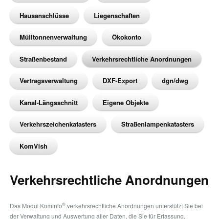
Hausanschlüsse
Liegenschaften
Mülltonnenverwaltung
Ökokonto
Straßenbestand
Verkehrsrechtliche Anordnungen
Vertragsverwaltung
DXF-Export
dgn/dwg
Kanal-Längsschnitt
Eigene Objekte
Verkehrszeichenkatasters
Straßenlampenkatasters
KomVish
Verkehrsrechtliche Anordnungen
®
Das Modul Kominfo
.verkehrsrechtliche Anordnungen unterstützt Sie bei
der Verwaltung und Auswertung aller Daten, die Sie für Erfassung,