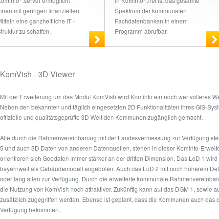
Kominfo
.server ermöglicht
In Kominfo
.net ist das gesamte
hnen mit geringen finanziellen
Spektrum der kommunalen
itteln eine ganzheitliche IT -
Fachdatenbanken in einem
truktur zu schaffen.
Programm abrufbar.
KomVish - 3D Viewer
Mit der Erweiterung um das Modul KomVish wird Kominfo ein noch wertvolleres We
Neben den bekannten und täglich eingesetzten 2D Funktionalitäten Ihres GIS-Syst
offizielle und qualitätsgeprüfte 3D Welt den Kommunen zugänglich gemacht.
Alle durch die Rahmenvereinbarung mit der Landesvermessung zur Verfügung st
5 und auch 3D Daten von anderen Datenquellen, stehen in dieser Kominfo-Erweite
orientieren sich Geodaten immer stärker an der dritten Dimension. Das LoD 1 wir
bayernweit als Gebäudemodell angeboten. Auch das LoD 2 mit noch höherem Deta
oder lang allen zur Verfügung. Durch die erweiterte kommunale Rahmenvereinbar
die Nutzung von KomVish noch attraktiver. Zukünftig kann auf das DGM 1, sowie a
zusätzlich zugegriffen werden. Ebenso ist geplant, dass die Kommunen auch das d
Verfügung bekommen.