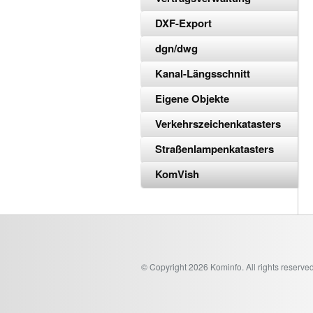
DXF-Export
dgn/dwg
Kanal-Längsschnitt
Eigene Objekte
Verkehrszeichenkatasters
Straßenlampenkatasters
KomVish
© Copyright 2026 Kominfo. All rights reserved