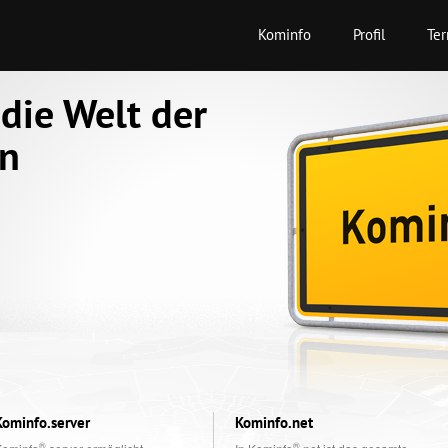
Kominfo
Profil
Te
 die Welt der
on
Kominfo.server
Kominfo.net
®
®