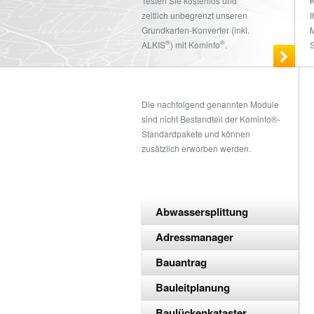
Testen Sie kostenlos und
zeitlich unbegrenzt unseren
I
Grundkarten-Konverter (inkl.
M
®
®
ALKIS
) mit Kominfo
.
S
Die nachfolgend genannten Module
sind nicht Bestandteil der Kominfo®-
Standardpakete und können
zusätzlich erworben werden.
Abwassersplittung
Adressmanager
Bauantrag
Bauleitplanung
Baulückenkataster